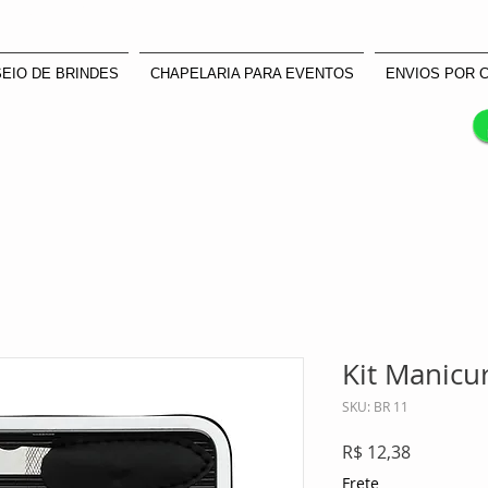
atendimento@enviocertomanuseios.com.br | 11 99935-0708
EIO DE BRINDES
CHAPELARIA PARA EVENTOS
ENVIOS POR 
Kit Manicu
SKU: BR 11
Preço
R$ 12,38
Frete