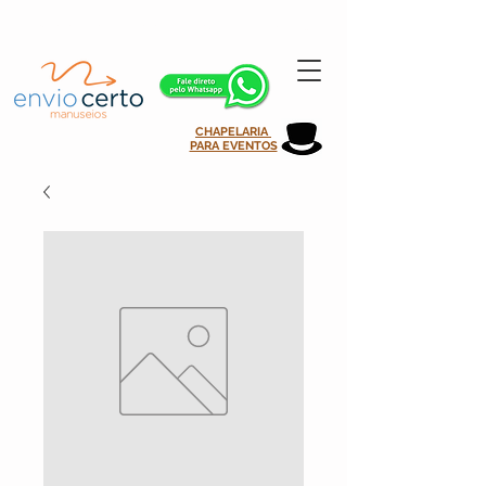
atendimento@enviocertomanuseios.com.br | 11 99935-0708
CHAPELARIA
PARA EVENTOS