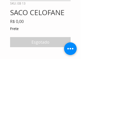
SKU: EB 13
SACO CELOFANE
Preço
R$ 0,00
Frete
Esgotado
Tel:
11 2645-3525
|
Cel:
11 99935-0708
atendimento@enviocertomanuseios.com.br
Matriz: Rua Marques de Lages nº 1397 - Vila Moraes - São
Paulo - SP - CEP:04162-001
Filial litoral: Rua Oswaldo Sampaio nº 145 -
Aviação - Praia Grande - SP - CEP 11702-540