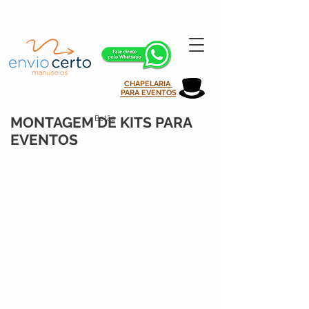
atendimento@enviocertomanuseios.com.br | 11 99935-0708
CHAPELARIA
PARA EVENTOS
Botão
MONTAGEM DE KITS PARA
EVENTOS