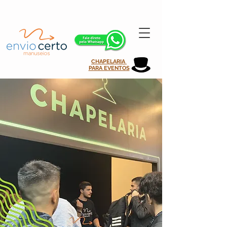
atendimento@enviocertomanuseios.com.br | 11 99935-0708
CHAPELARIA
PARA EVENTOS