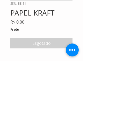
SKU: EB 11
PAPEL KRAFT
Preço
R$ 0,00
Frete
Esgotado
Tel:
11 2645-3525
|
Cel:
11 99935-0708
atendimento@enviocertomanuseios.com.br
Matriz: Rua Marques de Lages nº 1397 - Vila Moraes - São
Paulo - SP - CEP:04162-001
Filial litoral: Rua Oswaldo Sampaio nº 145 -
Aviação - Praia Grande - SP - CEP 11702-540