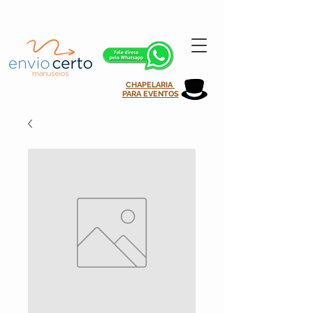
atendimento@enviocertomanuseios.com.br | 11 99935-0708
CHAPELARIA
PARA EVENTOS