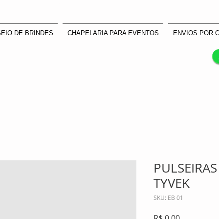
atendimento@enviocertomanuseios.com.br | 11 99935-0708
EIO DE BRINDES
CHAPELARIA PARA EVENTOS
ENVIOS POR 
PULSEIRA
TYVEK
SKU: EB 01
Preço
R$ 0,00